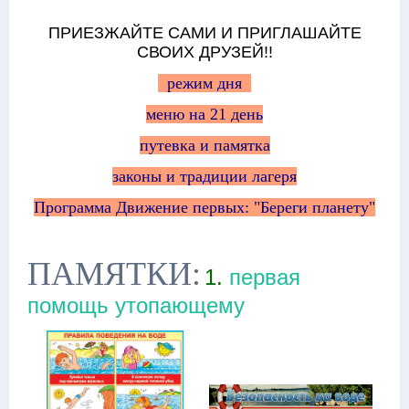
ПРИЕЗЖАЙТЕ САМИ И ПРИГЛАШАЙТЕ
СВОИХ ДРУЗЕЙ!!
режим дня
меню на 21 день
путевка и памятка
законы и традиции лагеря
Программа Движение первых: "Береги планету"
ПАМЯТКИ:
1.
первая
помощь утопающему